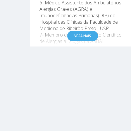
6- Médico Assistente dos Ambulatórios:
Alergias Graves (AGRA) e
Imunodeficiências Primárias(DIP) do
Hosptial das Clínicas da Faculdade de
Medicina de Ribeirão Preto - USP
7- Membro do Departamento Científico
VEJA MAIS
de Alergias a Drogas da ASBAI
(Sociedade Brasileira de Alergia e
Imunologia).