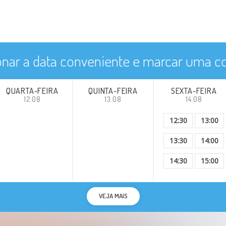
onar a data conveniente e marcar uma co
QUARTA-FEIRA
QUINTA-FEIRA
SEXTA-FEIRA
12.08
13.08
14.08
12:30
13:00
13:30
14:00
14:30
15:00
VEJA MAIS