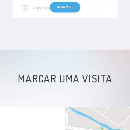
VEJA MAIS
Conjuntivite Alérgica
Eczema atopico
Abordagem respirador bucal
MARCAR UMA VISITA