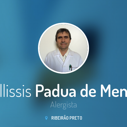
llissis
Padua de Men
Alergista
RIBEIRÃO PRETO